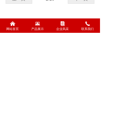
낀
뀵
뀴
끅
网站首页
产品展示
企业风采
联系我们
낀
뀵
낃
끅
网站首页
产品展示
设备展示
联系我们
全国客服电话：
15370593399
公司：
江苏新美亚广告设备有限公司
地址：
江苏省宿迁市宿城经济开发区三创产
业园南一路南民便河西
电话：
15370593399
邮箱：
1049133684@qq.com
版权所有：
江苏新美亚广告设备有限公司