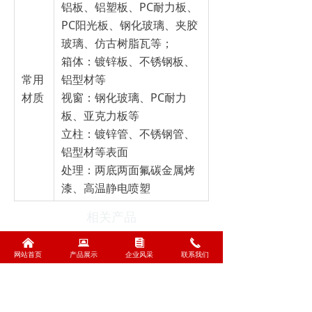
铝板、铝塑板、PC耐力板、
PC阳光板、钢化玻璃、夹胶
玻璃、仿古树脂瓦等；
箱体：镀锌板、不锈钢板、
常用
铝型材等
材质
视窗：钢化玻璃、PC耐力
板、亚克力板等
立柱：镀锌管、不锈钢管、
铝型材等表面
处理：两底两面氟碳金属烤
漆、高温静电喷塑
相关产品
낀
뀵
뀴
끅
网站首页
产品展示
企业风采
联系我们
낀
뀵
낃
끅
网站首页
产品展示
设备展示
联系我们